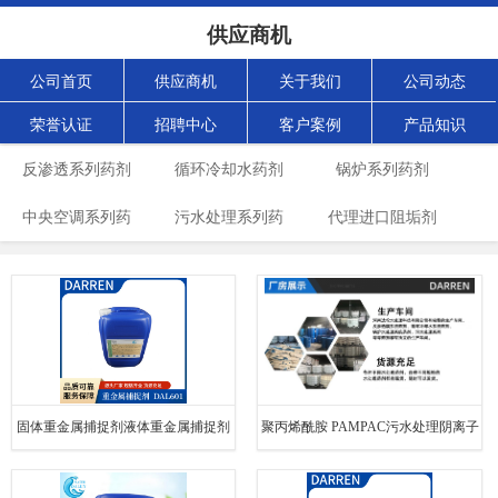
供应商机
公司首页
供应商机
关于我们
公司动态
荣誉认证
招聘中心
客户案例
产品知识
反渗透系列药剂
循环冷却水药剂
锅炉系列药剂
中央空调系列药
污水处理系列药
代理进口阻垢剂
剂
剂
固体重金属捕捉剂液体重金属捕捉剂
聚丙烯酰胺 PAMPAC污水处理阴离子
硫TMT15
阳离子絮凝剂沉淀剂