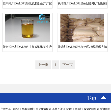
硅消泡剂DAL604新疆消泡剂生产厂家
脱增效剂DAL608增效脱剂电厂脱脱硝
直销消泡剂
添加剂
聚醚消泡剂DAL605甘肃省消泡剂生产
除磷剂DAL607污水处理总磷用磷去除
厂家直销消泡剂
剂
上一页
1
下一页
Top
主营产品：消泡剂 氨氮去除剂 重金属捕捉剂 杀菌灭藻剂 絮凝剂 阻垢剂 反渗透阻垢剂 缓蚀阻垢