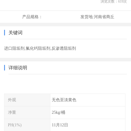
浏览次数：
619
次
产品规格：
发货地:
河南省商丘
关键词
进口阻垢剂,氟化钙阻垢剂,反渗透阻垢剂
详细说明
外观
无色至淡黄色
净重
25kg/桶
PH(1%)
11月12日