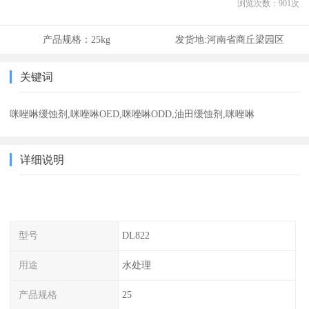
浏览次数：
901
次
产品规格：
25kg
发货地:
河南省商丘梁园区
关键词
咪唑啉缓蚀剂,咪唑啉OED,咪唑啉ODD,油田缓蚀剂,咪唑啉
详细说明
型号
DL822
用途
水处理
产品规格
25