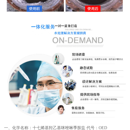
一、化学名称：十七烯基羟乙基咪唑啉季胺盐 代号：OED